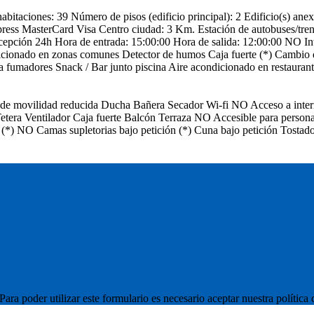
abitaciones: 39
Número de pisos (edificio principal): 2
Edificio(s) anex
ress
MasterCard
Visa
Centro ciudad: 3 Km.
Estación de autobuses/tre
cepción 24h
Hora de entrada: 15:00:00
Hora de salida: 12:00:00
NO Int
icionado en zonas comunes
Detector de humos
Caja fuerte (*)
Cambio 
a fumadores
Snack / Bar junto piscina
Aire acondicionado en restauran
de movilidad reducida
Ducha
Bañera
Secador
Wi-fi
NO Acceso a inter
Tetera
Ventilador
Caja fuerte
Balcón
Terraza
NO Accesible para persona
 (*)
NO Camas supletorias bajo petición (*)
Cuna bajo petición
Tostado
ara poder utilizar este formulario es necesario aceptar nuestra política