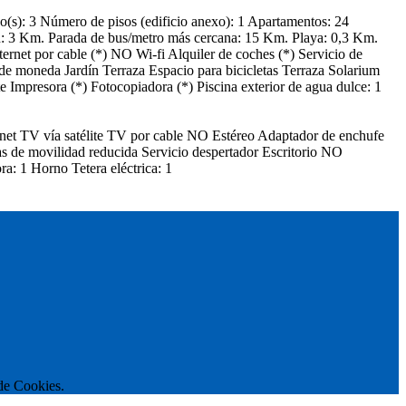
o(s): 3
Número de pisos (edificio anexo): 1
Apartamentos: 24
n: 3 Km.
Parada de bus/metro más cercana: 15 Km.
Playa: 0,3 Km.
ernet por cable (*)
NO Wi-fi
Alquiler de coches (*)
Servicio de
de moneda
Jardín
Terraza
Espacio para bicicletas
Terraza Solarium
te
Impresora (*)
Fotocopiadora (*)
Piscina exterior de agua dulce: 1
net
TV vía satélite
TV por cable
NO Estéreo
Adaptador de enchufe
s de movilidad reducida
Servicio despertador
Escritorio
NO
ra: 1
Horno
Tetera eléctrica: 1
 de Cookies.