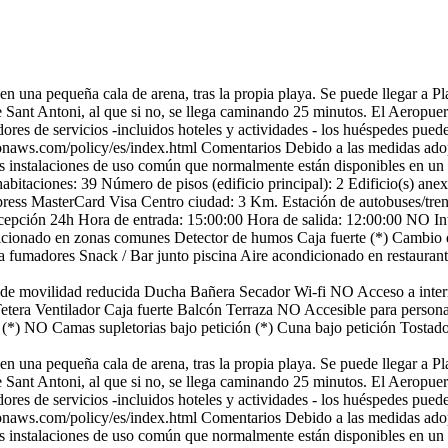
o en una pequeña cala de arena, tras la propia playa. Se puede llegar a 
de Sant Antoni, al que si no, se llega caminando 25 minutos. El Aeropuer
ores de servicios -incluidos hoteles y actividades - los huéspedes pued
zonaws.com/policy/es/index.html
Comentarios
Debido a las medidas ado
as instalaciones de uso común que normalmente están disponibles en un 
abitaciones: 39
Número de pisos (edificio principal): 2
Edificio(s) anex
ress
MasterCard
Visa
Centro ciudad: 3 Km.
Estación de autobuses/tre
cepción 24h
Hora de entrada: 15:00:00
Hora de salida: 12:00:00
NO Int
icionado en zonas comunes
Detector de humos
Caja fuerte (*)
Cambio 
a fumadores
Snack / Bar junto piscina
Aire acondicionado en restauran
de movilidad reducida
Ducha
Bañera
Secador
Wi-fi
NO Acceso a inter
Tetera
Ventilador
Caja fuerte
Balcón
Terraza
NO Accesible para persona
 (*)
NO Camas supletorias bajo petición (*)
Cuna bajo petición
Tostado
o en una pequeña cala de arena, tras la propia playa. Se puede llegar a 
de Sant Antoni, al que si no, se llega caminando 25 minutos. El Aeropuer
ores de servicios -incluidos hoteles y actividades - los huéspedes pued
zonaws.com/policy/es/index.html
Comentarios
Debido a las medidas ado
as instalaciones de uso común que normalmente están disponibles en un 