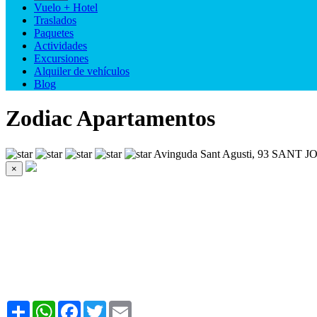
Vuelo + Hotel
Traslados
Paquetes
Actividades
Excursiones
Alquiler de vehículos
Blog
Zodiac Apartamentos
Avinguda Sant Agusti, 93 SANT
×
Share
WhatsApp
Facebook
Twitter
Email