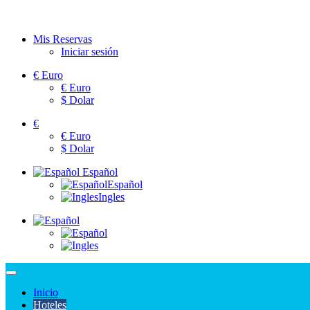
Mis Reservas
Iniciar sesión
€
Euro
€
Euro
$
Dolar
€
€
Euro
$
Dolar
Español
Español
Ingles
Inicio
Hoteles