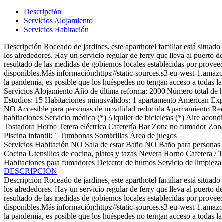
Descripción
Servicios Alojamiento
Servicios Habitación
Descripción
Rodeado de jardines, este aparthotel familiar está situad
los alrededores. Hay un servicio regular de ferry que lleva al puerto 
resultado de las medidas de gobiernos locales establecidas por proveed
disponibles.Más información:https://static-sources.s3-eu-west-1.ama
la pandemia, es posible que los huéspedes no tengan acceso a todas l
Servicios Alojamiento
Año de última reforma: 2000
Número total de h
Estudios: 15
Habitaciones minusválidos: 1
apartamento
American Exp
NO Accesible para personas de movilidad reducida
Aparcamiento
Re
habitaciones
Servicio médico (*)
Alquiler de bicicletas (*)
Aire acond
Tostadora
Horno
Tetera eléctrica
Cafetería
Bar
Zona no fumador
Zon
Piscina infantil: 1
Tumbonas
Sombrillas
Área de juegos
Servicios Habitación
NO Sala de estar
Baño
NO Baño para personas 
Cocina
Utensilios de cocina, platos y tazas
Nevera
Horno
Cafetera / 
Habitaciones para fumadores
Detector de humos
Servicio de limpieza
DESCRIPCIÓN
Descripción
Rodeado de jardines, este aparthotel familiar está situad
los alrededores. Hay un servicio regular de ferry que lleva al puerto 
resultado de las medidas de gobiernos locales establecidas por proveed
disponibles.Más información:https://static-sources.s3-eu-west-1.ama
la pandemia, es posible que los huéspedes no tengan acceso a todas l