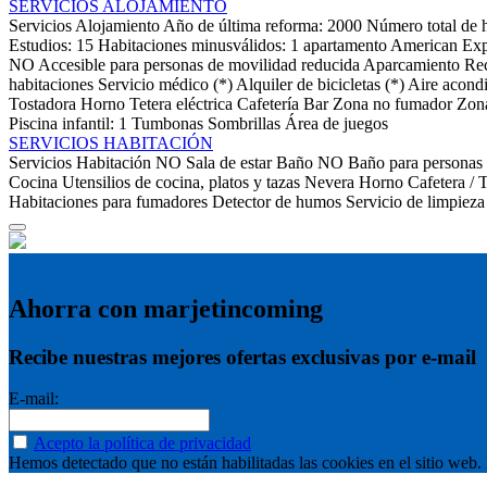
SERVICIOS ALOJAMIENTO
Servicios Alojamiento
Año de última reforma: 2000
Número total de h
Estudios: 15
Habitaciones minusválidos: 1
apartamento
American Exp
NO Accesible para personas de movilidad reducida
Aparcamiento
Re
habitaciones
Servicio médico (*)
Alquiler de bicicletas (*)
Aire acond
Tostadora
Horno
Tetera eléctrica
Cafetería
Bar
Zona no fumador
Zon
Piscina infantil: 1
Tumbonas
Sombrillas
Área de juegos
SERVICIOS HABITACIÓN
Servicios Habitación
NO Sala de estar
Baño
NO Baño para personas 
Cocina
Utensilios de cocina, platos y tazas
Nevera
Horno
Cafetera / 
Habitaciones para fumadores
Detector de humos
Servicio de limpieza
Ahorra con marjetincoming
Recibe nuestras mejores ofertas exclusivas por e-mail
E-mail:
Acepto la política de privacidad
Hemos detectado que no están habilitadas las cookies en el sitio web. P