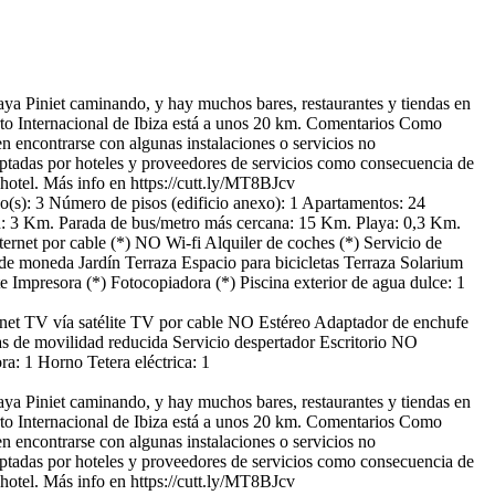
Playa Piniet caminando, y hay muchos bares, restaurantes y tiendas en
to Internacional de Ibiza está a unos 20 km.
Comentarios
Como
en encontrarse con algunas instalaciones o servicios no
ptadas por hoteles y proveedores de servicios como consecuencia de
hotel. Más info en https://cutt.ly/MT8BJcv
o(s): 3
Número de pisos (edificio anexo): 1
Apartamentos: 24
n: 3 Km.
Parada de bus/metro más cercana: 15 Km.
Playa: 0,3 Km.
ernet por cable (*)
NO Wi-fi
Alquiler de coches (*)
Servicio de
de moneda
Jardín
Terraza
Espacio para bicicletas
Terraza Solarium
te
Impresora (*)
Fotocopiadora (*)
Piscina exterior de agua dulce: 1
net
TV vía satélite
TV por cable
NO Estéreo
Adaptador de enchufe
s de movilidad reducida
Servicio despertador
Escritorio
NO
ra: 1
Horno
Tetera eléctrica: 1
Playa Piniet caminando, y hay muchos bares, restaurantes y tiendas en
to Internacional de Ibiza está a unos 20 km.
Comentarios
Como
en encontrarse con algunas instalaciones o servicios no
ptadas por hoteles y proveedores de servicios como consecuencia de
hotel. Más info en https://cutt.ly/MT8BJcv