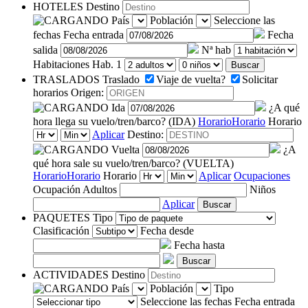
HOTELES
Destino
País
Población
Seleccione las
fechas
Fecha entrada
Fecha
salida
Nª hab
Habitaciones
Hab. 1
Buscar
TRASLADOS
Traslado
Viaje de vuelta?
Solicitar
horarios
Origen:
Ida
¿A qué
hora llega su vuelo/tren/barco? (IDA)
Horario
Horario
Horario
Aplicar
Destino:
Vuelta
¿A
qué hora sale su vuelo/tren/barco? (VUELTA)
Horario
Horario
Horario
Aplicar
Ocupaciones
Ocupación
Adultos
Niños
Aplicar
Buscar
PAQUETES
Tipo
Clasificación
Fecha desde
Fecha hasta
Buscar
ACTIVIDADES
Destino
País
Población
Tipo
Seleccione las fechas
Fecha entrada