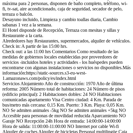
máxima para 2 personas, disponen de baño completo, teléfono, wi-
fi, tv-sat, aire acondicionado, caja de seguridad, secador de pelo,
terraza o balcón.
Desayuno incluido, Limpieza y cambio toallas diaria, Cambio
sabanas 1 vez a la semana.
El Hotel disponde de Recepción, Terraza con mesitas y sillas y
Restaurante a la carta.
Alrededores hay Restaurantes, supermercados, alquiler de vehículos.
Check in: A partir de las 15:00 hrs.
Check out: a las 11:00 hrs
Comentarios
Como resultado de las
medidas de gobiernos locales establecidas por proveedores de
servicios -incluidos hoteles y actividades - los huéspedes pueden
encontrarse con algunas instalaciones o servicios no disponibles.Más
información:https://static-sources.s3-eu-west-
1.amazonaws.com/policy/es/index.html
Servicios Alojamiento
Año de construcción: 1970
Año de última
reforma: 2005
Número total de habitaciones: 24
Número de pisos
(edificio principal): 2
Habitaciones dobles: 24
NO Habitaciones
comunicadas
apartamento
Visa
Centro ciudad: 4 Km.
Parada de
bus/metro más cercana: 0,15 Km.
Puerto: 3 Km.
Playa: 0,05 Km.
NO Se admiten animales -5kg
NO Se admiten animales +5kg
NO
Accesible para personas de movilidad reducida
Aparcamiento
NO
Garaje
NO Recepción 24h
Hora de entrada: 14:00:00-14:00:00
Hora de salida: 11:00:00-11:00:00
NO Internet por cable
Wi-fi
Alquiler de coches
Alquiler de bicicletas
Personal multilingüe
Caja