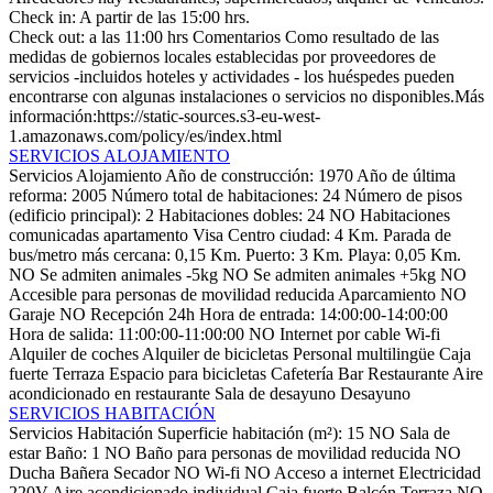
Check in: A partir de las 15:00 hrs.
Check out: a las 11:00 hrs
Comentarios
Como resultado de las
medidas de gobiernos locales establecidas por proveedores de
servicios -incluidos hoteles y actividades - los huéspedes pueden
encontrarse con algunas instalaciones o servicios no disponibles.Más
información:https://static-sources.s3-eu-west-
1.amazonaws.com/policy/es/index.html
SERVICIOS ALOJAMIENTO
Servicios Alojamiento
Año de construcción: 1970
Año de última
reforma: 2005
Número total de habitaciones: 24
Número de pisos
(edificio principal): 2
Habitaciones dobles: 24
NO Habitaciones
comunicadas
apartamento
Visa
Centro ciudad: 4 Km.
Parada de
bus/metro más cercana: 0,15 Km.
Puerto: 3 Km.
Playa: 0,05 Km.
NO Se admiten animales -5kg
NO Se admiten animales +5kg
NO
Accesible para personas de movilidad reducida
Aparcamiento
NO
Garaje
NO Recepción 24h
Hora de entrada: 14:00:00-14:00:00
Hora de salida: 11:00:00-11:00:00
NO Internet por cable
Wi-fi
Alquiler de coches
Alquiler de bicicletas
Personal multilingüe
Caja
fuerte
Terraza
Espacio para bicicletas
Cafetería
Bar
Restaurante
Aire
acondicionado en restaurante
Sala de desayuno
Desayuno
SERVICIOS HABITACIÓN
Servicios Habitación
Superficie habitación (m²): 15
NO Sala de
estar
Baño: 1
NO Baño para personas de movilidad reducida
NO
Ducha
Bañera
Secador
NO Wi-fi
NO Acceso a internet
Electricidad
220V
Aire acondicionado individual
Caja fuerte
Balcón
Terraza
NO