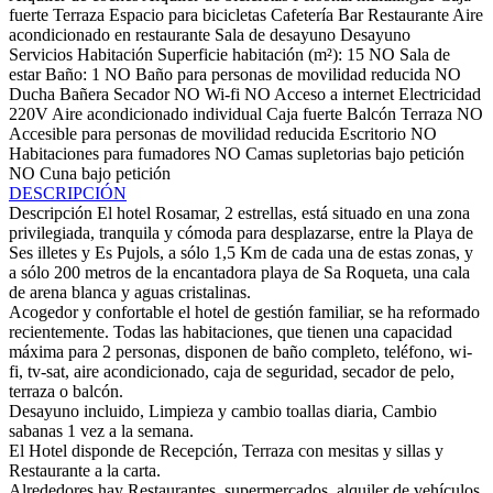
fuerte
Terraza
Espacio para bicicletas
Cafetería
Bar
Restaurante
Aire
acondicionado en restaurante
Sala de desayuno
Desayuno
Servicios Habitación
Superficie habitación (m²): 15
NO Sala de
estar
Baño: 1
NO Baño para personas de movilidad reducida
NO
Ducha
Bañera
Secador
NO Wi-fi
NO Acceso a internet
Electricidad
220V
Aire acondicionado individual
Caja fuerte
Balcón
Terraza
NO
Accesible para personas de movilidad reducida
Escritorio
NO
Habitaciones para fumadores
NO Camas supletorias bajo petición
NO Cuna bajo petición
DESCRIPCIÓN
Descripción
El hotel Rosamar, 2 estrellas, está situado en una zona
privilegiada, tranquila y cómoda para desplazarse, entre la Playa de
Ses illetes y Es Pujols, a sólo 1,5 Km de cada una de estas zonas, y
a sólo 200 metros de la encantadora playa de Sa Roqueta, una cala
de arena blanca y aguas cristalinas.
Acogedor y confortable el hotel de gestión familiar, se ha reformado
recientemente. Todas las habitaciones, que tienen una capacidad
máxima para 2 personas, disponen de baño completo, teléfono, wi-
fi, tv-sat, aire acondicionado, caja de seguridad, secador de pelo,
terraza o balcón.
Desayuno incluido, Limpieza y cambio toallas diaria, Cambio
sabanas 1 vez a la semana.
El Hotel disponde de Recepción, Terraza con mesitas y sillas y
Restaurante a la carta.
Alrededores hay Restaurantes, supermercados, alquiler de vehículos.