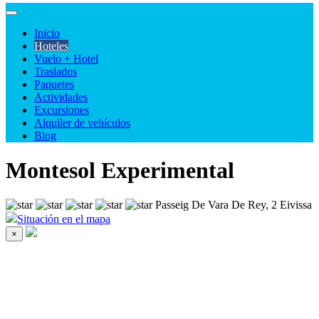
Inicio
Hoteles
Vuelo + Hotel
Traslados
Paquetes
Actividades
Excursiones
Alquiler de vehículos
Blog
Montesol Experimental
Passeig De Vara De Rey, 2 Eivissa
Situación en el mapa
×