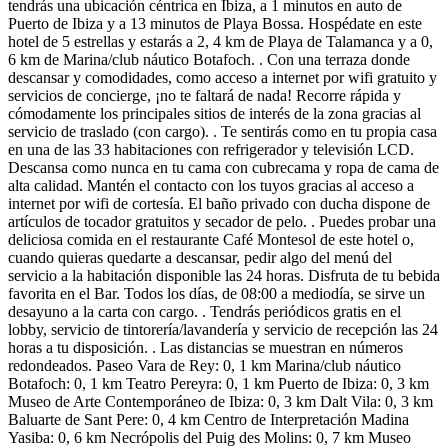
tendrás una ubicación céntrica en Ibiza, a 1 minutos en auto de
Puerto de Ibiza y a 13 minutos de Playa Bossa. Hospédate en este
hotel de 5 estrellas y estarás a 2, 4 km de Playa de Talamanca y a 0,
6 km de Marina/club náutico Botafoch. . Con una terraza donde
descansar y comodidades, como acceso a internet por wifi gratuito y
servicios de concierge, ¡no te faltará de nada! Recorre rápida y
cómodamente los principales sitios de interés de la zona gracias al
servicio de traslado (con cargo). . Te sentirás como en tu propia casa
en una de las 33 habitaciones con refrigerador y televisión LCD.
Descansa como nunca en tu cama con cubrecama y ropa de cama de
alta calidad. Mantén el contacto con los tuyos gracias al acceso a
internet por wifi de cortesía. El baño privado con ducha dispone de
artículos de tocador gratuitos y secador de pelo. . Puedes probar una
deliciosa comida en el restaurante Café Montesol de este hotel o,
cuando quieras quedarte a descansar, pedir algo del menú del
servicio a la habitación disponible las 24 horas. Disfruta de tu bebida
favorita en el Bar. Todos los días, de 08:00 a mediodía, se sirve un
desayuno a la carta con cargo. . Tendrás periódicos gratis en el
lobby, servicio de tintorería/lavandería y servicio de recepción las 24
horas a tu disposición. . Las distancias se muestran en números
redondeados. Paseo Vara de Rey: 0, 1 km Marina/club náutico
Botafoch: 0, 1 km Teatro Pereyra: 0, 1 km Puerto de Ibiza: 0, 3 km
Museo de Arte Contemporáneo de Ibiza: 0, 3 km Dalt Vila: 0, 3 km
Baluarte de Sant Pere: 0, 4 km Centro de Interpretación Madina
Yasiba: 0, 6 km Necrópolis del Puig des Molins: 0, 7 km Museo