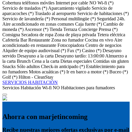
Cobertura teléfonos móviles
Internet por cable
NO Wi-fi (*)
Servicio de traslados (*)
Aparcamiento vigilado
Servicio de
aparcacoches (*)
Traslado al aeropuerto
Servicio de habitaciones (*)
Servicio de lavandería (*)
Personal multilingüe (*)
Seguridad 24h.
Aire acondicionado en zonas comunes
Caja fuerte (*)
Cambio de
moneda (*)
Ascensor (*)
Tienda
Terraza
Concierge
Prensa (*)
Consigna
Secadora de ropa
Zona de playa privada
Tetera eléctrica
Cafetería
Bar
Restaurante
Zona no fumador
Cocina en vivo
Aire
acondicionado en restaurante
Fotocopiadora
Centro de negocios
Alquiler de equipo audiovisual (*)
Fax (*)
Casino (*)
Desayuno
servido
Desayuno a la carta
Desayuno tardío: 13:00:00
Almuerzo a
la carta
Brunch
Cena a la carta
Dietas especiales
Comidas sin gluten
Snacks
Sólo adultos
Check-in anticipado (*)
Establecimiento para
no fumadores
Motos acuáticas (*)
Ir en barco a motor (*)
Buceo (*)
Golf (*)
Hilton - CleanStay
SERVICIOS HABITACIÓN
Servicios Habitación
Wi-fi
NO Habitaciones para fumadores
Ahorra con marjetincoming
Recibe nuestras mejores ofertas exclusivas por e-mail