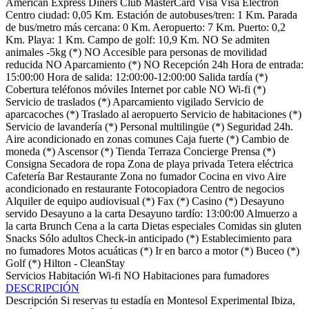
American Express
Diners Club
MasterCard
Visa
Visa Electrón
Centro ciudad: 0,05 Km.
Estación de autobuses/tren: 1 Km.
Parada
de bus/metro más cercana: 0 Km.
Aeropuerto: 7 Km.
Puerto: 0,2
Km.
Playa: 1 Km.
Campo de golf: 10,9 Km.
NO Se admiten
animales -5kg (*)
NO Accesible para personas de movilidad
reducida
NO Aparcamiento (*)
NO Recepción 24h
Hora de entrada:
15:00:00
Hora de salida: 12:00:00-12:00:00
Salida tardía (*)
Cobertura teléfonos móviles
Internet por cable
NO Wi-fi (*)
Servicio de traslados (*)
Aparcamiento vigilado
Servicio de
aparcacoches (*)
Traslado al aeropuerto
Servicio de habitaciones (*)
Servicio de lavandería (*)
Personal multilingüe (*)
Seguridad 24h.
Aire acondicionado en zonas comunes
Caja fuerte (*)
Cambio de
moneda (*)
Ascensor (*)
Tienda
Terraza
Concierge
Prensa (*)
Consigna
Secadora de ropa
Zona de playa privada
Tetera eléctrica
Cafetería
Bar
Restaurante
Zona no fumador
Cocina en vivo
Aire
acondicionado en restaurante
Fotocopiadora
Centro de negocios
Alquiler de equipo audiovisual (*)
Fax (*)
Casino (*)
Desayuno
servido
Desayuno a la carta
Desayuno tardío: 13:00:00
Almuerzo a
la carta
Brunch
Cena a la carta
Dietas especiales
Comidas sin gluten
Snacks
Sólo adultos
Check-in anticipado (*)
Establecimiento para
no fumadores
Motos acuáticas (*)
Ir en barco a motor (*)
Buceo (*)
Golf (*)
Hilton - CleanStay
Servicios Habitación
Wi-fi
NO Habitaciones para fumadores
DESCRIPCIÓN
Descripción
Si reservas tu estadía en Montesol Experimental Ibiza,