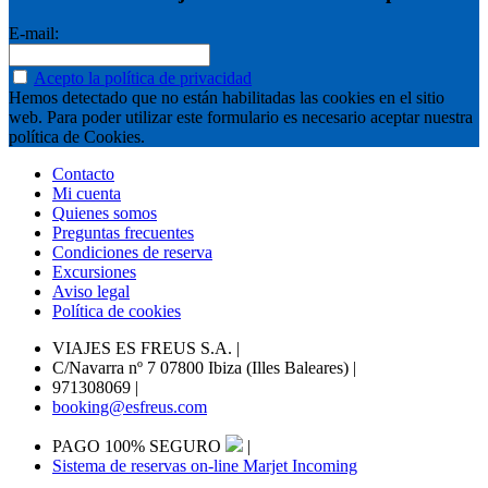
E-mail:
Acepto la política de privacidad
Hemos detectado que no están habilitadas las cookies en el sitio
web. Para poder utilizar este formulario es necesario aceptar nuestra
política de Cookies.
Contacto
Mi cuenta
Quienes somos
Preguntas frecuentes
Condiciones de reserva
Excursiones
Aviso legal
Política de cookies
VIAJES ES FREUS S.A.
|
C/Navarra nº 7 07800 Ibiza (Illes Baleares)
|
971308069
|
booking@esfreus.com
PAGO 100% SEGURO
|
Sistema de reservas on-line Marjet Incoming