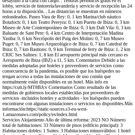
desayuno a la carta con cargo. . Tendrás periódicos gratis en el
lobby, servicio de tintorería/lavandería y servicio de recepción las 24
horas a tu disposición. . Las distancias se muestran en números
redondeados. Paseo Vara de Rey: 0, 1 km Marina/club náutico
Botafoch: 0, 1 km Teatro Pereyra: 0, 1 km Puerto de Ibiza: 0, 3 km
Museo de Arte Contemporáneo de Ibiza: 0, 3 km Dalt Vila: 0, 3 km
Baluarte de Sant Pere: 0, 4 km Centro de Interpretación Madina
Yasiba: 0, 6 km Necrópolis del Puig des Molins: 0, 7 km Museo
Puget: 0, 7 km Museo Arqueológico de Ibiza: 0, 7 km Catedral de
Ibiza: 0, 7 km Bastions: 0, 9 km Terminal de ferry de Ibiza: 1, 2 km
CRIC Ses Salines: 1, 8 km El aeropuerto principal más cercano es
Aeropuerto de Ibiza (IBZ) a 11, 5 km.
Comentarios
Debido a las
medidas adoptadas por hoteles y proveedores de servicios como
consecuencia de la pandemia, es posible que los huéspedes no
tengan acceso a todas las instalaciones de uso común que
normalmente están disponibles en un hotel. Más info en
https://cutt.ly/MT8BJcv
Comentarios
Como resultado de las
medidas de gobiernos locales establecidas por proveedores de
servicios -incluidos hoteles y actividades - los huéspedes pueden
encontrarse con algunas instalaciones o servicios no disponibles.Más
información:https://static-sources.s3-eu-west-
1.amazonaws.com/policy/es/index.html
Servicios Alojamiento
Año de última reforma: 2023
NO Número
total de habitaciones: 33
Número de pisos (edificio principal): 3
Habitaciones dobles: 1
Suites: 3
Habitaciones minusválidos: 1
hotel