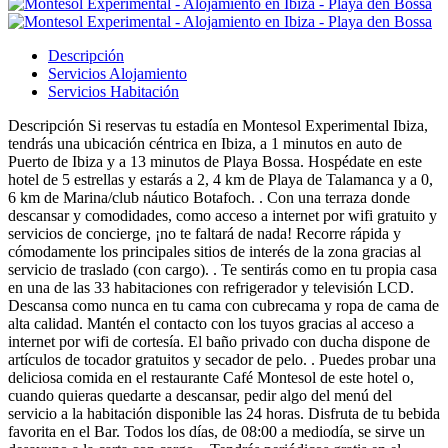
Descripción
Servicios Alojamiento
Servicios Habitación
Descripción
Si reservas tu estadía en Montesol Experimental Ibiza,
tendrás una ubicación céntrica en Ibiza, a 1 minutos en auto de
Puerto de Ibiza y a 13 minutos de Playa Bossa. Hospédate en este
hotel de 5 estrellas y estarás a 2, 4 km de Playa de Talamanca y a 0,
6 km de Marina/club náutico Botafoch. . Con una terraza donde
descansar y comodidades, como acceso a internet por wifi gratuito y
servicios de concierge, ¡no te faltará de nada! Recorre rápida y
cómodamente los principales sitios de interés de la zona gracias al
servicio de traslado (con cargo). . Te sentirás como en tu propia casa
en una de las 33 habitaciones con refrigerador y televisión LCD.
Descansa como nunca en tu cama con cubrecama y ropa de cama de
alta calidad. Mantén el contacto con los tuyos gracias al acceso a
internet por wifi de cortesía. El baño privado con ducha dispone de
artículos de tocador gratuitos y secador de pelo. . Puedes probar una
deliciosa comida en el restaurante Café Montesol de este hotel o,
cuando quieras quedarte a descansar, pedir algo del menú del
servicio a la habitación disponible las 24 horas. Disfruta de tu bebida
favorita en el Bar. Todos los días, de 08:00 a mediodía, se sirve un