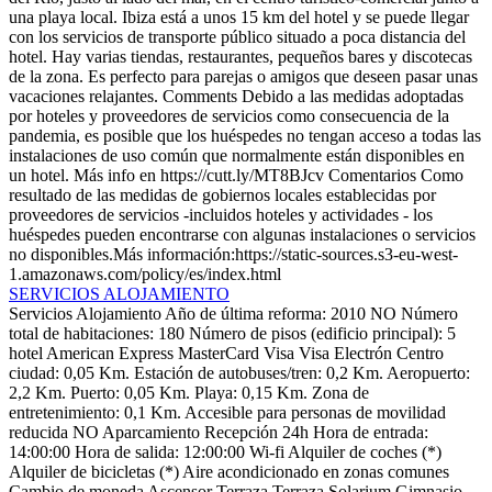
una playa local. Ibiza está a unos 15 km del hotel y se puede llegar
con los servicios de transporte público situado a poca distancia del
hotel. Hay varias tiendas, restaurantes, pequeños bares y discotecas
de la zona. Es perfecto para parejas o amigos que deseen pasar unas
vacaciones relajantes.
Comments
Debido a las medidas adoptadas
por hoteles y proveedores de servicios como consecuencia de la
pandemia, es posible que los huéspedes no tengan acceso a todas las
instalaciones de uso común que normalmente están disponibles en
un hotel. Más info en https://cutt.ly/MT8BJcv
Comentarios
Como
resultado de las medidas de gobiernos locales establecidas por
proveedores de servicios -incluidos hoteles y actividades - los
huéspedes pueden encontrarse con algunas instalaciones o servicios
no disponibles.Más información:https://static-sources.s3-eu-west-
1.amazonaws.com/policy/es/index.html
SERVICIOS ALOJAMIENTO
Servicios Alojamiento
Año de última reforma: 2010
NO Número
total de habitaciones: 180
Número de pisos (edificio principal): 5
hotel
American Express
MasterCard
Visa
Visa Electrón
Centro
ciudad: 0,05 Km.
Estación de autobuses/tren: 0,2 Km.
Aeropuerto:
2,2 Km.
Puerto: 0,05 Km.
Playa: 0,15 Km.
Zona de
entretenimiento: 0,1 Km.
Accesible para personas de movilidad
reducida
NO Aparcamiento
Recepción 24h
Hora de entrada:
14:00:00
Hora de salida: 12:00:00
Wi-fi
Alquiler de coches (*)
Alquiler de bicicletas (*)
Aire acondicionado en zonas comunes
Cambio de moneda
Ascensor
Terraza
Terraza Solarium
Gimnasio