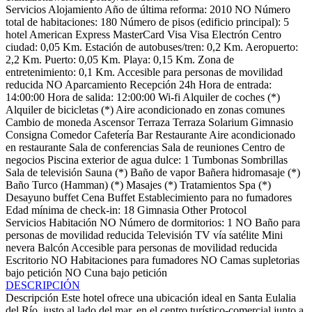
Servicios Alojamiento
Año de última reforma: 2010
NO Número
total de habitaciones: 180
Número de pisos (edificio principal): 5
hotel
American Express
MasterCard
Visa
Visa Electrón
Centro
ciudad: 0,05 Km.
Estación de autobuses/tren: 0,2 Km.
Aeropuerto:
2,2 Km.
Puerto: 0,05 Km.
Playa: 0,15 Km.
Zona de
entretenimiento: 0,1 Km.
Accesible para personas de movilidad
reducida
NO Aparcamiento
Recepción 24h
Hora de entrada:
14:00:00
Hora de salida: 12:00:00
Wi-fi
Alquiler de coches (*)
Alquiler de bicicletas (*)
Aire acondicionado en zonas comunes
Cambio de moneda
Ascensor
Terraza
Terraza Solarium
Gimnasio
Consigna
Comedor
Cafetería
Bar
Restaurante
Aire acondicionado
en restaurante
Sala de conferencias
Sala de reuniones
Centro de
negocios
Piscina exterior de agua dulce: 1
Tumbonas
Sombrillas
Sala de televisión
Sauna (*)
Baño de vapor
Bañera hidromasaje (*)
Baño Turco (Hamman) (*)
Masajes (*)
Tratamientos Spa (*)
Desayuno buffet
Cena Buffet
Establecimiento para no fumadores
Edad mínima de check-in: 18
Gimnasia
Other Protocol
Servicios Habitación
NO Número de dormitorios: 1
NO Baño para
personas de movilidad reducida
Televisión
TV vía satélite
Mini
nevera
Balcón
Accesible para personas de movilidad reducida
Escritorio
NO Habitaciones para fumadores
NO Camas supletorias
bajo petición
NO Cuna bajo petición
DESCRIPCIÓN
Descripción
Este hotel ofrece una ubicación ideal en Santa Eulalia
del Río, justo al lado del mar, en el centro turístico-comercial junto a