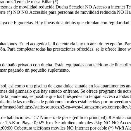
madores
Tenis de mesa
Billar (*)
rsonas de movilidad reducida
Ducha
Secador
NO Acceso a internet
Te
rte (*)
NO NO Accesible para personas de movilidad reducida
NO Hab
playa de Figueretas. Hay líneas de autobús que circulan con regularidad
abitaciones. En el acogedor hall de entrada hay un área de recepción. Pa
ón. Para completar todas las prestaciones ofrecidas, se le ofrece linea wif
baño privado con ducha. Están equipadas con teléfono de línea directa, 
ta mar pagando un pequeño suplemento.
 sol, así como una piscina de agua dulce situada en los apartamentos an
aciones del gimnasio que hay situado enfrente. Se ofrece programa de acti
de la pandemia, es posible que los huéspedes no tengan acceso a todas 
tado de las medidas de gobiernos locales establecidas por proveedores 
 información:https://static-sources.s3-eu-west-1.amazonaws.com/policy/
de habitaciones: 157
Número de pisos (edificio principal): 8
Habitacio
ad: 1,5 Km.
Playa: 0,025 Km.
Se admiten animales -5kg
NO NO Accesib
1:00:00
Cobertura teléfonos móviles
NO Internet por cable (*)
Wi-fi
Alq