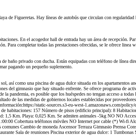
playa de Figueretas. Hay líneas de autobús que circulan con regularidad
abitaciones. En el acogedor hall de entrada hay un área de recepción. Pa
ón. Para completar todas las prestaciones ofrecidas, se le ofrece linea wif
baño privado con ducha. Están equipadas con teléfono de línea directa, 
ta mar pagando un pequeño suplemento.
 sol, así como una piscina de agua dulce situada en los apartamentos an
aciones del gimnasio que hay situado enfrente. Se ofrece programa de acti
de la pandemia, es posible que los huéspedes no tengan acceso a todas 
tado de las medidas de gobiernos locales establecidas por proveedores 
 información:https://static-sources.s3-eu-west-1.amazonaws.com/policy/
de habitaciones: 157
Número de pisos (edificio principal): 8
Habitacio
ad: 1,5 Km.
Playa: 0,025 Km.
Se admiten animales -5kg
NO NO Accesib
1:00:00
Cobertura teléfonos móviles
NO Internet por cable (*)
Wi-fi
Alq
as comunes
Cambio de moneda
Ascensor
Terraza
Gimnasio
Prensa
Cons
taurante
Sala de reuniones
Piscina exterior de agua dulce: 1
Tumbonas