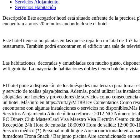
Servicios Alojamiento
Servicios Habitación
Descripción
Este acogedor hotel está situado enfrente de la preciosa 
encuentran a unos 20 minutos andando desde el hotel.
Este hotel tiene ocho plantas en las que se reparten un total de 157 h
restaurante. También podrá encontrar en el edificio una sala de televisi
Las habitaciones, decoradas y amuebladas con mucho gusto, disponen de 
wifi gratuita. La mayoría de habitaciones dobles tienen balcón y vis
El hotel pone a disposición de los huéspedes una terraza para tomar el
y servicio de toallas playa/piscina. Además, podrá utilizar las instal
adoptadas por hoteles y proveedores de servicios como consecuencia 
un hotel. Más info en https://cutt.ly/MT8BJcv
Comentarios
Como resul
encontrarse con algunas instalaciones o servicios no disponibles.Más
Servicios Alojamiento
Año de última reforma: 2012
NO Número total 
EC
Diners Club
MasterCard
Visa
Maestro
Visa Electrón
Centro ciud
Recepción 24h
Hora de entrada: 18:00:00
Hora de salida: 12:00:00-1
Servicio médico (*)
Personal multilingüe
Aire acondicionado en zon
fumadores
Trona
Snack / Bar junto piscina
Aire acondicionado en res