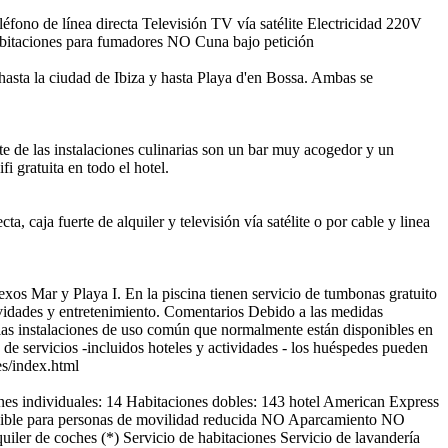
léfono de línea directa
Televisión
TV vía satélite
Electricidad 220V
itaciones para fumadores
NO Cuna bajo petición
 hasta la ciudad de Ibiza y hasta Playa d'en Bossa. Ambas se
rte de las instalaciones culinarias son un bar muy acogedor y un
i gratuita en todo el hotel.
caja fuerte de alquiler y televisión vía satélite o por cable y linea
exos Mar y Playa I. En la piscina tienen servicio de tumbonas gratuito
vidades y entretenimiento.
Comentarios
Debido a las medidas
las instalaciones de uso común que normalmente están disponibles en
de servicios -incluidos hoteles y actividades - los huéspedes pueden
es/index.html
nes individuales: 14
Habitaciones dobles: 143
hotel
American Express
le para personas de movilidad reducida
NO Aparcamiento
NO
uiler de coches (*)
Servicio de habitaciones
Servicio de lavandería