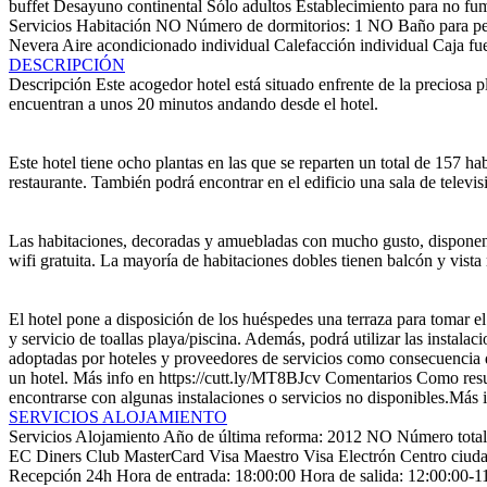
buffet
Desayuno continental
Sólo adultos
Establecimiento para no fu
Servicios Habitación
NO Número de dormitorios: 1
NO Baño para pe
Nevera
Aire acondicionado individual
Calefacción individual
Caja fue
DESCRIPCIÓN
Descripción
Este acogedor hotel está situado enfrente de la preciosa 
encuentran a unos 20 minutos andando desde el hotel.
Este hotel tiene ocho plantas en las que se reparten un total de 157 h
restaurante. También podrá encontrar en el edificio una sala de televisi
Las habitaciones, decoradas y amuebladas con mucho gusto, disponen de 
wifi gratuita. La mayoría de habitaciones dobles tienen balcón y vis
El hotel pone a disposición de los huéspedes una terraza para tomar el
y servicio de toallas playa/piscina. Además, podrá utilizar las instal
adoptadas por hoteles y proveedores de servicios como consecuencia 
un hotel. Más info en https://cutt.ly/MT8BJcv
Comentarios
Como resul
encontrarse con algunas instalaciones o servicios no disponibles.Más
SERVICIOS ALOJAMIENTO
Servicios Alojamiento
Año de última reforma: 2012
NO Número total 
EC
Diners Club
MasterCard
Visa
Maestro
Visa Electrón
Centro ciud
Recepción 24h
Hora de entrada: 18:00:00
Hora de salida: 12:00:00-1