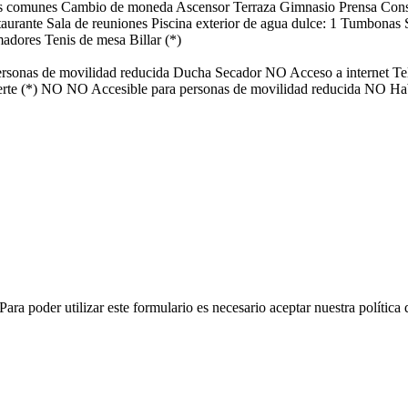
as comunes
Cambio de moneda
Ascensor
Terraza
Gimnasio
Prensa
Cons
taurante
Sala de reuniones
Piscina exterior de agua dulce: 1
Tumbonas
madores
Tenis de mesa
Billar (*)
rsonas de movilidad reducida
Ducha
Secador
NO Acceso a internet
Te
rte (*)
NO NO Accesible para personas de movilidad reducida
NO Hab
ara poder utilizar este formulario es necesario aceptar nuestra política