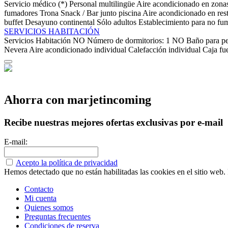
Servicio médico (*)
Personal multilingüe
Aire acondicionado en zon
fumadores
Trona
Snack / Bar junto piscina
Aire acondicionado en res
buffet
Desayuno continental
Sólo adultos
Establecimiento para no fu
SERVICIOS HABITACIÓN
Servicios Habitación
NO Número de dormitorios: 1
NO Baño para pe
Nevera
Aire acondicionado individual
Calefacción individual
Caja fue
Ahorra con marjetincoming
Recibe nuestras mejores ofertas exclusivas por e-mail
E-mail:
Acepto la política de privacidad
Hemos detectado que no están habilitadas las cookies en el sitio web. P
Contacto
Mi cuenta
Quienes somos
Preguntas frecuentes
Condiciones de reserva