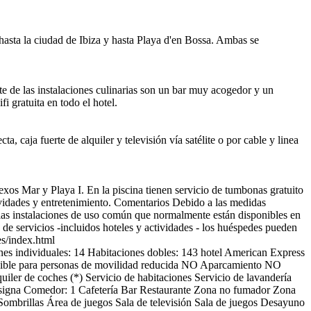
 hasta la ciudad de Ibiza y hasta Playa d'en Bossa. Ambas se
rte de las instalaciones culinarias son un bar muy acogedor y un
i gratuita en todo el hotel.
caja fuerte de alquiler y televisión vía satélite o por cable y linea
exos Mar y Playa I. En la piscina tienen servicio de tumbonas gratuito
vidades y entretenimiento.
Comentarios
Debido a las medidas
las instalaciones de uso común que normalmente están disponibles en
de servicios -incluidos hoteles y actividades - los huéspedes pueden
es/index.html
nes individuales: 14
Habitaciones dobles: 143
hotel
American Express
le para personas de movilidad reducida
NO Aparcamiento
NO
uiler de coches (*)
Servicio de habitaciones
Servicio de lavandería
igna
Comedor: 1
Cafetería
Bar
Restaurante
Zona no fumador
Zona
Sombrillas
Área de juegos
Sala de televisión
Sala de juegos
Desayuno