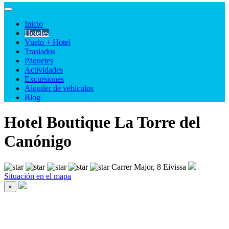
Inicio
Hoteles
Vuelo + Hotel
Traslados
Paquetes
Actividades
Excursiones
Alquiler de vehículos
Blog
Hotel Boutique La Torre del
Canónigo
Carrer Major, 8 Eivissa
Situación en el mapa
×