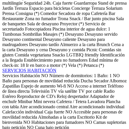
multilingüe
Seguridad 24h.
Caja fuerte
Guardarropa
Stand de prensa
Jardín
Terraza
Espacio para bicicletas
Concierge
Terraza Solarium
Prensa
Consigna (*)
Comedor
Secadora de ropa
Cafetería
Bar
Restaurante
Zona no fumador
Trona
Snack / Bar junto piscina
Sala
de banquetes
Sala de desayuno
Proyector (*)
Servicio de
secretariado
Fotocopiadora
Piscina interior de agua dulce: 1
Tumbonas
Sombrillas
Masajes (*)
Desayuno
Desayuno servido
Desayuno continental
Desayuno caliente
Desayuno para
madrugadores
Desayuno tardío
Almuerzo a la carta
Brunch
Cena a
la carta
Desayuno y cena
Desayuno y comida
Picnic
Comidas sin
gluten
Comida vegetariana
Snacks
LGTBIQ friendly
Identificación
a la llegada
Establecimiento para no fumadores
Edad mínima de
check-in: 18
Ir en barco a motor (*)
Vela (*)
Petanca (*)
SERVICIOS HABITACIÓN
Servicios Habitación
NO Número de dormitorios: 1
Baño: 1
NO
Baño para personas de movilidad reducida
Ducha
Secador
Albornoz
Zapatillas
Espejo de aumento
Wi-fi
NO Acceso a internet
Teléfono
de línea directa
Televisión
TV vía satélite
TV por cable
Radio
Estéreo
Reproductor de CD's
Reloj despertador
Adaptador de
enchufe
Minibar
Mini nevera
Cafetera / Tetera
Lavadora
Plancha
con tabla
Aire acondicionado central
Aire acondicionado individual
Calefacción individual
Caja fuerte
NO Accesible para personas de
movilidad reducida
Almohadas a la carta
Escritorio
Kit de
bienvenida
NO Habitaciones para fumadores
NO Camas supletorias
bajo petición
NO Cuna bajo petición