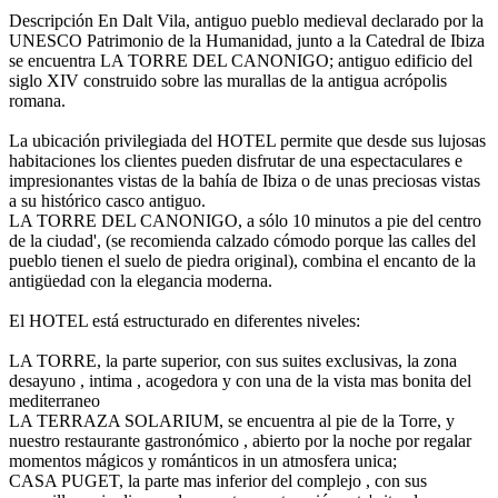
Descripción
En Dalt Vila, antiguo pueblo medieval declarado por la
UNESCO Patrimonio de la Humanidad, junto a la Catedral de Ibiza
se encuentra LA TORRE DEL CANONIGO; antiguo edificio del
siglo XIV construido sobre las murallas de la antigua acrópolis
romana.
La ubicación privilegiada del HOTEL permite que desde sus lujosas
habitaciones los clientes pueden disfrutar de una espectaculares e
impresionantes vistas de la bahía de Ibiza o de unas preciosas vistas
a su histórico casco antiguo.
LA TORRE DEL CANONIGO, a sólo 10 minutos a pie del centro
de la ciudad', (se recomienda calzado cómodo porque las calles del
pueblo tienen el suelo de piedra original), combina el encanto de la
antigüedad con la elegancia moderna.
El HOTEL está estructurado en diferentes niveles:
LA TORRE, la parte superior, con sus suites exclusivas, la zona
desayuno , intima , acogedora y con una de la vista mas bonita del
mediterraneo
LA TERRAZA SOLARIUM, se encuentra al pie de la Torre, y
nuestro restaurante gastronómico , abierto por la noche por regalar
momentos mágicos y románticos in un atmosfera unica;
CASA PUGET, la parte mas inferior del complejo , con sus