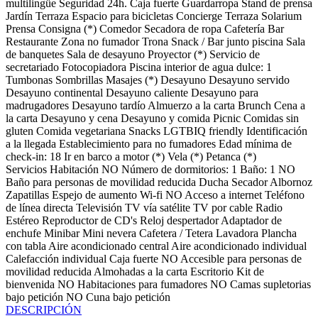
multilingüe
Seguridad 24h.
Caja fuerte
Guardarropa
Stand de prensa
Jardín
Terraza
Espacio para bicicletas
Concierge
Terraza Solarium
Prensa
Consigna (*)
Comedor
Secadora de ropa
Cafetería
Bar
Restaurante
Zona no fumador
Trona
Snack / Bar junto piscina
Sala
de banquetes
Sala de desayuno
Proyector (*)
Servicio de
secretariado
Fotocopiadora
Piscina interior de agua dulce: 1
Tumbonas
Sombrillas
Masajes (*)
Desayuno
Desayuno servido
Desayuno continental
Desayuno caliente
Desayuno para
madrugadores
Desayuno tardío
Almuerzo a la carta
Brunch
Cena a
la carta
Desayuno y cena
Desayuno y comida
Picnic
Comidas sin
gluten
Comida vegetariana
Snacks
LGTBIQ friendly
Identificación
a la llegada
Establecimiento para no fumadores
Edad mínima de
check-in: 18
Ir en barco a motor (*)
Vela (*)
Petanca (*)
Servicios Habitación
NO Número de dormitorios: 1
Baño: 1
NO
Baño para personas de movilidad reducida
Ducha
Secador
Albornoz
Zapatillas
Espejo de aumento
Wi-fi
NO Acceso a internet
Teléfono
de línea directa
Televisión
TV vía satélite
TV por cable
Radio
Estéreo
Reproductor de CD's
Reloj despertador
Adaptador de
enchufe
Minibar
Mini nevera
Cafetera / Tetera
Lavadora
Plancha
con tabla
Aire acondicionado central
Aire acondicionado individual
Calefacción individual
Caja fuerte
NO Accesible para personas de
movilidad reducida
Almohadas a la carta
Escritorio
Kit de
bienvenida
NO Habitaciones para fumadores
NO Camas supletorias
bajo petición
NO Cuna bajo petición
DESCRIPCIÓN