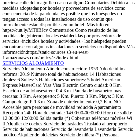
preciosa calle del magnifico casco antiguo
Comentarios
Debido a las
medidas adoptadas por hoteles y proveedores de servicios como
consecuencia de la pandemia, es posible que los huéspedes no
tengan acceso a todas las instalaciones de uso común que
normalmente están disponibles en un hotel. Más info en
https://cutt.ly/MT8BJcv
Comentarios
Como resultado de las
medidas de gobiernos locales establecidas por proveedores de
servicios -incluidos hoteles y actividades - los huéspedes pueden
encontrarse con algunas instalaciones o servicios no disponibles.Más
información:https://static-sources.s3-eu-west-
1.amazonaws.com/policy/es/index.html
SERVICIOS ALOJAMIENTO
Servicios Alojamiento
Año de construcción: 1959
Año de última
reforma: 2019
Número total de habitaciones: 14
Habitaciones
dobles: 6
Suites: 3
Habitaciones superiores: 5
hotel
American
Express
MasterCard
Visa
Visa Electrón
Centro ciudad: 0 Km.
Estación de autobuses/tren: 0,4 Km.
Parada de bus/metro más
cercana: 3 Km.
Aeropuerto: 5 Km.
Puerto: 3 Km.
Playa: 3 Km.
Campo de golf: 9 Km.
Zona de entretenimiento: 0,2 Km.
NO
Accesible para personas de movilidad reducida
Aparcamiento
Recepción 24h
Hora de entrada: 14:00:00-00:00:00
Hora de salida:
12:00:00-12:00:00
Salida tardía (*)
Cobertura teléfonos móviles
Wi-
fi
Alquiler de coches
Servicio de traslados
Traslado al aeropuerto
Servicio de habitaciones
Servicio de lavandería
Lavandería
Servicio
médico
Alquiler de bicicletas
Servicio de niñera (*)
Personal