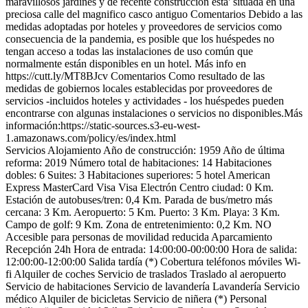
maravillosos jardines y de recente construcción esta' situada en una
preciosa calle del magnifico casco antiguo
Comentarios
Debido a las
medidas adoptadas por hoteles y proveedores de servicios como
consecuencia de la pandemia, es posible que los huéspedes no
tengan acceso a todas las instalaciones de uso común que
normalmente están disponibles en un hotel. Más info en
https://cutt.ly/MT8BJcv
Comentarios
Como resultado de las
medidas de gobiernos locales establecidas por proveedores de
servicios -incluidos hoteles y actividades - los huéspedes pueden
encontrarse con algunas instalaciones o servicios no disponibles.Más
información:https://static-sources.s3-eu-west-
1.amazonaws.com/policy/es/index.html
Servicios Alojamiento
Año de construcción: 1959
Año de última
reforma: 2019
Número total de habitaciones: 14
Habitaciones
dobles: 6
Suites: 3
Habitaciones superiores: 5
hotel
American
Express
MasterCard
Visa
Visa Electrón
Centro ciudad: 0 Km.
Estación de autobuses/tren: 0,4 Km.
Parada de bus/metro más
cercana: 3 Km.
Aeropuerto: 5 Km.
Puerto: 3 Km.
Playa: 3 Km.
Campo de golf: 9 Km.
Zona de entretenimiento: 0,2 Km.
NO
Accesible para personas de movilidad reducida
Aparcamiento
Recepción 24h
Hora de entrada: 14:00:00-00:00:00
Hora de salida:
12:00:00-12:00:00
Salida tardía (*)
Cobertura teléfonos móviles
Wi-
fi
Alquiler de coches
Servicio de traslados
Traslado al aeropuerto
Servicio de habitaciones
Servicio de lavandería
Lavandería
Servicio
médico
Alquiler de bicicletas
Servicio de niñera (*)
Personal