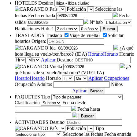
HOTELES
Destino
País
Población
Seleccione las
fechas
Fecha entrada
Fecha
salida
Nª hab
Habitaciones
Hab. 1
Buscar
TRASLADOS
Traslado
Viaje de vuelta?
Solicitar
horarios
Origen:
Ida
¿A qué
hora llega su vuelo/tren/barco? (IDA)
Horario
Horario
Horario
Aplicar
Destino:
Vuelta
¿A
qué hora sale su vuelo/tren/barco? (VUELTA)
Horario
Horario
Horario
Aplicar
Ocupaciones
Ocupación
Adultos
Niños
Aplicar
Buscar
PAQUETES
Tipo
Clasificación
Fecha desde
Fecha hasta
Buscar
ACTIVIDADES
Destino
País
Población
Tipo
Seleccione las fechas
Fecha entrada