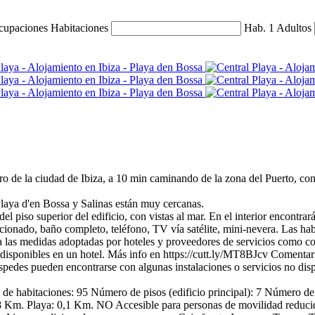
ocupaciones
Habitaciones
Hab. 1
Adultos
e la ciudad de Ibiza, a 10 min caminando de la zona del Puerto, con 
Playa d'en Bossa y Salinas están muy cercanas.
l piso superior del edificio, con vistas al mar. En el interior encontrará:
icionado, baño completo, teléfono, TV vía satélite, mini-nevera. Las habi
 las medidas adoptadas por hoteles y proveedores de servicios como co
disponibles en un hotel. Más info en https://cutt.ly/MT8BJcv
Comentar
éspedes pueden encontrarse con algunas instalaciones o servicios no dis
de habitaciones: 95
Número de pisos (edificio principal): 7
Número de p
8 Km.
Playa: 0,1 Km.
NO Accesible para personas de movilidad reduci