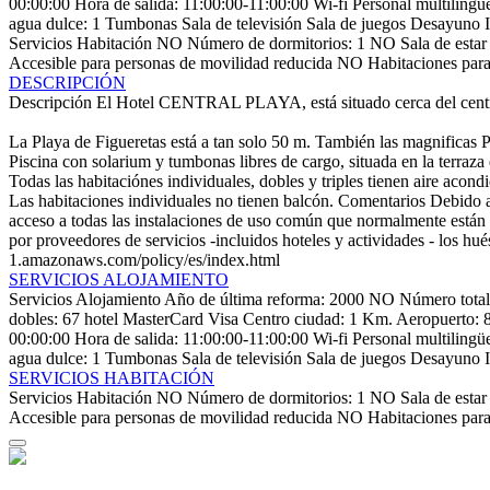
00:00:00
Hora de salida: 11:00:00-11:00:00
Wi-fi
Personal multilingü
agua dulce: 1
Tumbonas
Sala de televisión
Sala de juegos
Desayuno
Servicios Habitación
NO Número de dormitorios: 1
NO Sala de estar
Accesible para personas de movilidad reducida
NO Habitaciones par
DESCRIPCIÓN
Descripción
El Hotel CENTRAL PLAYA, está situado cerca del centro d
La Playa de Figueretas está a tan solo 50 m. También las magnificas 
Piscina con solarium y tumbonas libres de cargo, situada en la terraza de
Todas las habitaciónes individuales, dobles y triples tienen aire acond
Las habitaciones individuales no tienen balcón.
Comentarios
Debido a
acceso a todas las instalaciones de uso común que normalmente están 
por proveedores de servicios -incluidos hoteles y actividades - los hu
1.amazonaws.com/policy/es/index.html
SERVICIOS ALOJAMIENTO
Servicios Alojamiento
Año de última reforma: 2000
NO Número total 
dobles: 67
hotel
MasterCard
Visa
Centro ciudad: 1 Km.
Aeropuerto: 
00:00:00
Hora de salida: 11:00:00-11:00:00
Wi-fi
Personal multilingü
agua dulce: 1
Tumbonas
Sala de televisión
Sala de juegos
Desayuno
SERVICIOS HABITACIÓN
Servicios Habitación
NO Número de dormitorios: 1
NO Sala de estar
Accesible para personas de movilidad reducida
NO Habitaciones par