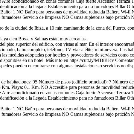
e
Aire acondicionado en zonas comunes
Caja fuerte
Ascensor
Terraza
T
Identificación a la llegada
Establecimiento para no fumadores
Billar
Oth
Baño: 1
NO Baño para personas de movilidad reducida
Bañera
Wi-fi
N
a fumadores
Servicio de limpieza
NO Camas supletorias bajo petición
N
e la ciudad de Ibiza, a 10 min caminando de la zona del Puerto, con 
Playa d'en Bossa y Salinas están muy cercanas.
l piso superior del edificio, con vistas al mar. En el interior encontrará:
icionado, baño completo, teléfono, TV vía satélite, mini-nevera. Las habi
 las medidas adoptadas por hoteles y proveedores de servicios como co
disponibles en un hotel. Más info en https://cutt.ly/MT8BJcv
Comentar
éspedes pueden encontrarse con algunas instalaciones o servicios no dis
de habitaciones: 95
Número de pisos (edificio principal): 7
Número de p
8 Km.
Playa: 0,1 Km.
NO Accesible para personas de movilidad reduci
e
Aire acondicionado en zonas comunes
Caja fuerte
Ascensor
Terraza
T
Identificación a la llegada
Establecimiento para no fumadores
Billar
Oth
Baño: 1
NO Baño para personas de movilidad reducida
Bañera
Wi-fi
N
a fumadores
Servicio de limpieza
NO Camas supletorias bajo petición
N