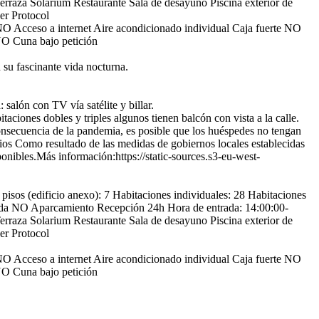
erraza Solarium
Restaurante
Sala de desayuno
Piscina exterior de
er Protocol
O Acceso a internet
Aire acondicionado individual
Caja fuerte
NO
O Cuna bajo petición
su fascinante vida nocturna.
 salón con TV vía satélite y billar.
taciones dobles y triples algunos tienen balcón con vista a la calle.
nsecuencia de la pandemia, es posible que los huéspedes no tengan
ios
Como resultado de las medidas de gobiernos locales establecidas
ponibles.Más información:https://static-sources.s3-eu-west-
isos (edificio anexo): 7
Habitaciones individuales: 28
Habitaciones
da
NO Aparcamiento
Recepción 24h
Hora de entrada: 14:00:00-
erraza Solarium
Restaurante
Sala de desayuno
Piscina exterior de
er Protocol
O Acceso a internet
Aire acondicionado individual
Caja fuerte
NO
O Cuna bajo petición