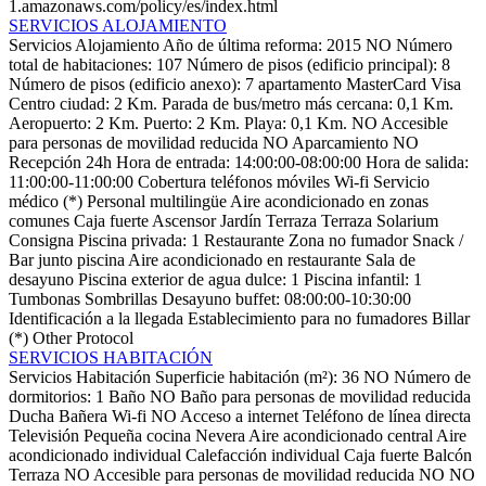
1.amazonaws.com/policy/es/index.html
SERVICIOS ALOJAMIENTO
Servicios Alojamiento
Año de última reforma: 2015
NO Número
total de habitaciones: 107
Número de pisos (edificio principal): 8
Número de pisos (edificio anexo): 7
apartamento
MasterCard
Visa
Centro ciudad: 2 Km.
Parada de bus/metro más cercana: 0,1 Km.
Aeropuerto: 2 Km.
Puerto: 2 Km.
Playa: 0,1 Km.
NO Accesible
para personas de movilidad reducida
NO Aparcamiento
NO
Recepción 24h
Hora de entrada: 14:00:00-08:00:00
Hora de salida:
11:00:00-11:00:00
Cobertura teléfonos móviles
Wi-fi
Servicio
médico (*)
Personal multilingüe
Aire acondicionado en zonas
comunes
Caja fuerte
Ascensor
Jardín
Terraza
Terraza Solarium
Consigna
Piscina privada: 1
Restaurante
Zona no fumador
Snack /
Bar junto piscina
Aire acondicionado en restaurante
Sala de
desayuno
Piscina exterior de agua dulce: 1
Piscina infantil: 1
Tumbonas
Sombrillas
Desayuno buffet: 08:00:00-10:30:00
Identificación a la llegada
Establecimiento para no fumadores
Billar
(*)
Other Protocol
SERVICIOS HABITACIÓN
Servicios Habitación
Superficie habitación (m²): 36
NO Número de
dormitorios: 1
Baño
NO Baño para personas de movilidad reducida
Ducha
Bañera
Wi-fi
NO Acceso a internet
Teléfono de línea directa
Televisión
Pequeña cocina
Nevera
Aire acondicionado central
Aire
acondicionado individual
Calefacción individual
Caja fuerte
Balcón
Terraza
NO Accesible para personas de movilidad reducida
NO NO