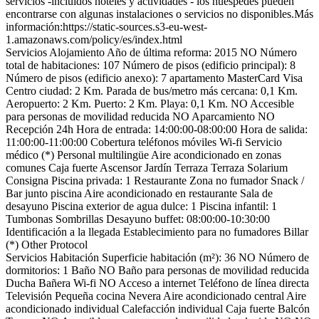
servicios -incluidos hoteles y actividades - los huéspedes pueden
encontrarse con algunas instalaciones o servicios no disponibles.Más
información:https://static-sources.s3-eu-west-
1.amazonaws.com/policy/es/index.html
Servicios Alojamiento
Año de última reforma: 2015
NO Número
total de habitaciones: 107
Número de pisos (edificio principal): 8
Número de pisos (edificio anexo): 7
apartamento
MasterCard
Visa
Centro ciudad: 2 Km.
Parada de bus/metro más cercana: 0,1 Km.
Aeropuerto: 2 Km.
Puerto: 2 Km.
Playa: 0,1 Km.
NO Accesible
para personas de movilidad reducida
NO Aparcamiento
NO
Recepción 24h
Hora de entrada: 14:00:00-08:00:00
Hora de salida:
11:00:00-11:00:00
Cobertura teléfonos móviles
Wi-fi
Servicio
médico (*)
Personal multilingüe
Aire acondicionado en zonas
comunes
Caja fuerte
Ascensor
Jardín
Terraza
Terraza Solarium
Consigna
Piscina privada: 1
Restaurante
Zona no fumador
Snack /
Bar junto piscina
Aire acondicionado en restaurante
Sala de
desayuno
Piscina exterior de agua dulce: 1
Piscina infantil: 1
Tumbonas
Sombrillas
Desayuno buffet: 08:00:00-10:30:00
Identificación a la llegada
Establecimiento para no fumadores
Billar
(*)
Other Protocol
Servicios Habitación
Superficie habitación (m²): 36
NO Número de
dormitorios: 1
Baño
NO Baño para personas de movilidad reducida
Ducha
Bañera
Wi-fi
NO Acceso a internet
Teléfono de línea directa
Televisión
Pequeña cocina
Nevera
Aire acondicionado central
Aire
acondicionado individual
Calefacción individual
Caja fuerte
Balcón