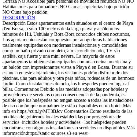
Terraza
NO Accesible para personas de movilidad reducida
NO NO
Habitaciones para fumadores
NO Camas supletorias bajo petición
NO Cuna bajo petición
DESCRIPCIÓN
Descripción
Estos apartamentos están situados en el centro de Playa
d'en Bossa, a sólo 100 metros de la larga playa y a sólo unos
minutos de Hii, Ushüaia y Bora-Bora conocidos clubes nocturnos.
Los apartamentos están compuestos por acogedoras habitaciones
totalmente equipadas con modernas instalaciones y comodidades
como un baño privado completo, aire acondicionado, TV vía
satélite, caja fuerte y una mini nevera. La mayoría de estos
apartamentos también están equipados con una cocina americana y
un balcón con impresionantes vistas a Playa d en Bossa. Durante su
estancia en este alojamiento, los visitantes podrán disfrutar de dos
piscinas, una para adultos y otra para niños, rodeadas de un hermoso
jardín. Como instalaciones de ocio, los huéspedes pueden jugar al
billar.
Comentarios
Debido a las medidas adoptadas por hoteles y
proveedores de servicios como consecuencia de la pandemia, es
posible que los huéspedes no tengan acceso a todas las instalaciones
de uso común que normalmente están disponibles en un hotel. Más
info en https://cutt.ly/MT8BJcv
Comentarios
Como resultado de las
medidas de gobiernos locales establecidas por proveedores de
servicios -incluidos hoteles y actividades - los huéspedes pueden
encontrarse con algunas instalaciones o servicios no disponibles.Más
información:https://static-sources.s3-eu-west-