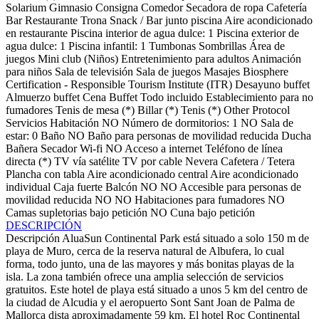
Solarium
Gimnasio
Consigna
Comedor
Secadora de ropa
Cafetería
Bar
Restaurante
Trona
Snack / Bar junto piscina
Aire acondicionado
en restaurante
Piscina interior de agua dulce: 1
Piscina exterior de
agua dulce: 1
Piscina infantil: 1
Tumbonas
Sombrillas
Área de
juegos
Mini club (Niños)
Entretenimiento para adultos
Animación
para niños
Sala de televisión
Sala de juegos
Masajes
Biosphere
Certification - Responsible Tourism Institute (ITR)
Desayuno buffet
Almuerzo buffet
Cena Buffet
Todo incluido
Establecimiento para no
fumadores
Tenis de mesa (*)
Billar (*)
Tenis (*)
Other Protocol
Servicios Habitación
NO Número de dormitorios: 1
NO Sala de
estar: 0
Baño
NO Baño para personas de movilidad reducida
Ducha
Bañera
Secador
Wi-fi
NO Acceso a internet
Teléfono de línea
directa (*)
TV vía satélite
TV por cable
Nevera
Cafetera / Tetera
Plancha con tabla
Aire acondicionado central
Aire acondicionado
individual
Caja fuerte
Balcón
NO NO Accesible para personas de
movilidad reducida
NO NO Habitaciones para fumadores
NO
Camas supletorias bajo petición
NO Cuna bajo petición
DESCRIPCIÓN
Descripción
AluaSun Continental Park está situado a solo 150 m de
playa de Muro, cerca de la reserva natural de Albufera, lo cual
forma, todo junto, una de las mayores y más bonitas playas de la
isla. La zona también ofrece una amplia selección de servicios
gratuitos. Este hotel de playa está situado a unos 5 km del centro de
la ciudad de Alcudia y el aeropuerto Sont Sant Joan de Palma de
Mallorca dista aproximadamente 59 km. El hotel Roc Continental