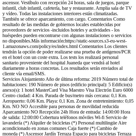
ascensor. Vestíbulo con recepción 24 horas, sala de juegos, parque
infantil, club infantil, cafetería, bar y restaurante. Amplia sala de TV
y vídeo. Todas las instalaciones interiores están climatizadas.
También se ofrece aparcamiento, con cargo.
Comentarios
Como
resultado de las medidas de gobiernos locales establecidas por
proveedores de servicios -incluidos hoteles y actividades - los
huéspedes pueden encontrarse con algunas instalaciones o servicios
no disponibles.Más información:https://static-sources.s3-eu-west-
1.amazonaws.com/policy/es/index.html
Comentarios
Los clientes
tendrán la opción de poder realizarse una prueba de antígenos/PCR
en el hotel con un coste extra. Los tests los realizará personal
sanitario proveniente del hospital Juaneda que vendrá al hotel
diariamente a horas concretas. Los resultados serán enviados al
cliente vía email/SMS.
Servicios Alojamiento
Año de última reforma: 2019
Número total de
habitaciones: 190
Número de pisos (edificio principal): 5
Edificio(s)
anexo(s): 1
hotel
MasterCard
Visa
Maestro
Visa Electrón
Euro 6000
Centro ciudad: 4 Km.
Parada de bus/metro más cercana: 0,1 Km.
Aeropuerto: 0,06 Km.
Playa: 0,1 Km.
Zona de entretenimiento: 0,05
Km.
NO NO Accesible para personas de movilidad reducida
Aparcamiento
NO Recepción 24h
Hora de entrada: 14:00:00
Hora
de salida: 12:00:00
Cobertura teléfonos móviles
Wi-fi
Servicio de
lavandería (*)
Alquiler de bicicletas (*)
Personal multilingüe
Aire
acondicionado en zonas comunes
Caja fuerte (*)
Cambio de
moneda (*)
Ascensor
Jardín
Terraza
Espacio para bicicletas
Terraza