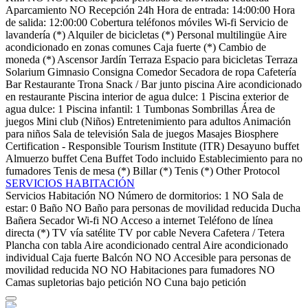
Aparcamiento
NO Recepción 24h
Hora de entrada: 14:00:00
Hora
de salida: 12:00:00
Cobertura teléfonos móviles
Wi-fi
Servicio de
lavandería (*)
Alquiler de bicicletas (*)
Personal multilingüe
Aire
acondicionado en zonas comunes
Caja fuerte (*)
Cambio de
moneda (*)
Ascensor
Jardín
Terraza
Espacio para bicicletas
Terraza
Solarium
Gimnasio
Consigna
Comedor
Secadora de ropa
Cafetería
Bar
Restaurante
Trona
Snack / Bar junto piscina
Aire acondicionado
en restaurante
Piscina interior de agua dulce: 1
Piscina exterior de
agua dulce: 1
Piscina infantil: 1
Tumbonas
Sombrillas
Área de
juegos
Mini club (Niños)
Entretenimiento para adultos
Animación
para niños
Sala de televisión
Sala de juegos
Masajes
Biosphere
Certification - Responsible Tourism Institute (ITR)
Desayuno buffet
Almuerzo buffet
Cena Buffet
Todo incluido
Establecimiento para no
fumadores
Tenis de mesa (*)
Billar (*)
Tenis (*)
Other Protocol
SERVICIOS HABITACIÓN
Servicios Habitación
NO Número de dormitorios: 1
NO Sala de
estar: 0
Baño
NO Baño para personas de movilidad reducida
Ducha
Bañera
Secador
Wi-fi
NO Acceso a internet
Teléfono de línea
directa (*)
TV vía satélite
TV por cable
Nevera
Cafetera / Tetera
Plancha con tabla
Aire acondicionado central
Aire acondicionado
individual
Caja fuerte
Balcón
NO NO Accesible para personas de
movilidad reducida
NO NO Habitaciones para fumadores
NO
Camas supletorias bajo petición
NO Cuna bajo petición