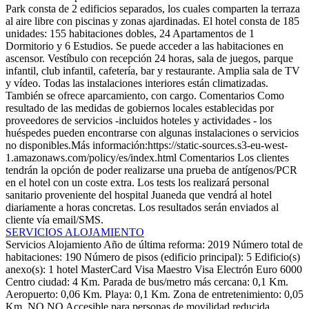
Park consta de 2 edificios separados, los cuales comparten la terraza
al aire libre con piscinas y zonas ajardinadas. El hotel consta de 185
unidades: 155 habitaciones dobles, 24 Apartamentos de 1
Dormitorio y 6 Estudios. Se puede acceder a las habitaciones en
ascensor. Vestíbulo con recepción 24 horas, sala de juegos, parque
infantil, club infantil, cafetería, bar y restaurante. Amplia sala de TV
y vídeo. Todas las instalaciones interiores están climatizadas.
También se ofrece aparcamiento, con cargo.
Comentarios
Como
resultado de las medidas de gobiernos locales establecidas por
proveedores de servicios -incluidos hoteles y actividades - los
huéspedes pueden encontrarse con algunas instalaciones o servicios
no disponibles.Más información:https://static-sources.s3-eu-west-
1.amazonaws.com/policy/es/index.html
Comentarios
Los clientes
tendrán la opción de poder realizarse una prueba de antígenos/PCR
en el hotel con un coste extra. Los tests los realizará personal
sanitario proveniente del hospital Juaneda que vendrá al hotel
diariamente a horas concretas. Los resultados serán enviados al
cliente vía email/SMS.
SERVICIOS ALOJAMIENTO
Servicios Alojamiento
Año de última reforma: 2019
Número total de
habitaciones: 190
Número de pisos (edificio principal): 5
Edificio(s)
anexo(s): 1
hotel
MasterCard
Visa
Maestro
Visa Electrón
Euro 6000
Centro ciudad: 4 Km.
Parada de bus/metro más cercana: 0,1 Km.
Aeropuerto: 0,06 Km.
Playa: 0,1 Km.
Zona de entretenimiento: 0,05
Km.
NO NO Accesible para personas de movilidad reducida