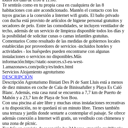
Te sentirás como en tu propia casa en cualquiera de las 8
habitaciones con aire acondicionado. Mantén el contacto con los
tuyos gracias a la conexión a Internet wifi gratis. El baño privado
con ducha está provisto de artículos de higiene personal gratuitos y
secadores de pelo. Entre las comodidades, se incluyen ventilador de
techo, además de un servicio de limpieza disponible todos los días y
la posibilidad de solicitar cunas o camas infantiles gratuitas.
Comentarios
Como resultado de las medidas de gobiernos locales
establecidas por proveedores de servicios -incluidos hoteles y
actividades - los huéspedes pueden encontrarse con algunas
instalaciones o servicios no disponibles.Más
información:https://static-sources.s3-eu-west-
1.amazonaws.com/policy/es/index.html
Servicios Alojamiento
agroturismo
DESCRIPCIÓN
Descripción
Agroturismo Biniati Des Pi de Sant Lluis está a menos
de diez minutos en coche de Cala de Binissafuller y Playa Es Caló
Blanc. Además, esta casa rural se encuentra a 7,7 km de Puerto de
Mahón y a 23,7 km de Playa de Son Bou.
Con una piscina al aire libre y muchas otras instalaciones recreativas
a tu disposición, no te quedará ni un minuto libre. Tienes también
una terraza y jardín donde sentarte a contemplar el paisaje. Se ofrece
además conexión a Internet wifi gratis, un vestíbulo con chimenea y
una zona de pícnic.