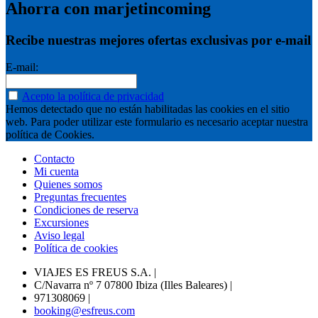
Ahorra con marjetincoming
Recibe nuestras mejores ofertas exclusivas por e-mail
E-mail:
Acepto la política de privacidad
Hemos detectado que no están habilitadas las cookies en el sitio
web. Para poder utilizar este formulario es necesario aceptar nuestra
política de Cookies.
Contacto
Mi cuenta
Quienes somos
Preguntas frecuentes
Condiciones de reserva
Excursiones
Aviso legal
Política de cookies
VIAJES ES FREUS S.A.
|
C/Navarra nº 7 07800 Ibiza (Illes Baleares)
|
971308069
|
booking@esfreus.com