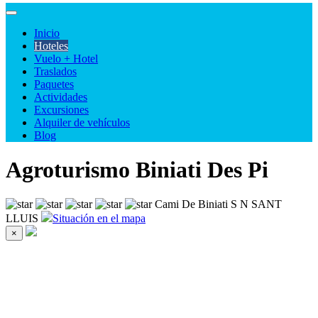
Inicio
Hoteles
Vuelo + Hotel
Traslados
Paquetes
Actividades
Excursiones
Alquiler de vehículos
Blog
Agroturismo Biniati Des Pi
Cami De Biniati S N SANT
LLUIS
Situación en el mapa
×