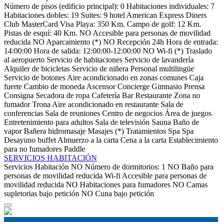
Número de pisos (edificio principal): 0
Habitaciones individuales: 7
Habitaciones dobles: 19
Suites: 9
hotel
American Express
Diners
Club
MasterCard
Visa
Playa: 350 Km.
Campo de golf: 12 Km.
Pistas de esquí: 40 Km.
NO Accesible para personas de movilidad
reducida
NO Aparcamiento (*)
NO Recepción 24h
Hora de entrada:
14:00:00
Hora de salida: 12:00:00-12:00:00
NO Wi-fi (*)
Traslado
al aeropuerto
Servicio de habitaciones
Servicio de lavandería
Alquiler de bicicletas
Servicio de niñera
Personal multilingüe
Servicio de botones
Aire acondicionado en zonas comunes
Caja
fuerte
Cambio de moneda
Ascensor
Concierge
Gimnasio
Prensa
Consigna
Secadora de ropa
Cafetería
Bar
Restaurante
Zona no
fumador
Trona
Aire acondicionado en restaurante
Sala de
conferencias
Sala de reuniones
Centro de negocios
Área de juegos
Entretenimiento para adultos
Sala de televisión
Sauna
Baño de
vapor
Bañera hidromasaje
Masajes (*)
Tratamientos Spa
Spa
Desayuno buffet
Almuerzo a la carta
Cena a la carta
Establecimiento
para no fumadores
Paddle
SERVICIOS HABITACIÓN
Servicios Habitación
NO Número de dormitorios: 1
NO Baño para
personas de movilidad reducida
Wi-fi
Accesible para personas de
movilidad reducida
NO Habitaciones para fumadores
NO Camas
supletorias bajo petición
NO Cuna bajo petición