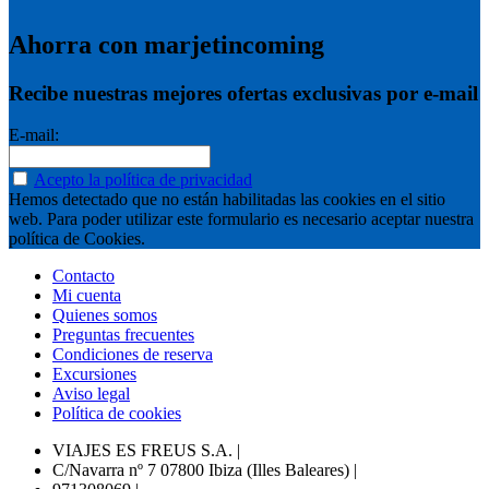
Ahorra con marjetincoming
Recibe nuestras mejores ofertas exclusivas por e-mail
E-mail:
Acepto la política de privacidad
Hemos detectado que no están habilitadas las cookies en el sitio
web. Para poder utilizar este formulario es necesario aceptar nuestra
política de Cookies.
Contacto
Mi cuenta
Quienes somos
Preguntas frecuentes
Condiciones de reserva
Excursiones
Aviso legal
Política de cookies
VIAJES ES FREUS S.A.
|
C/Navarra nº 7 07800 Ibiza (Illes Baleares)
|