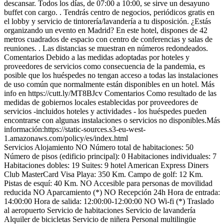
descansar. Todos los días, de 07:00 a 10:00, se sirve un desayuno
buffet con cargo. . Tendrás centro de negocios, periódicos gratis en
el lobby y servicio de tintorería/lavandería a tu disposición. ¿Estás
organizando un evento en Madrid? En este hotel, dispones de 42
metros cuadrados de espacio con centro de conferencias y salas de
reuniones. . Las distancias se muestran en números redondeados.
Comentarios
Debido a las medidas adoptadas por hoteles y
proveedores de servicios como consecuencia de la pandemia, es
posible que los huéspedes no tengan acceso a todas las instalaciones
de uso común que normalmente están disponibles en un hotel. Más
info en https://cutt.ly/MT8BJcv
Comentarios
Como resultado de las
medidas de gobiernos locales establecidas por proveedores de
servicios -incluidos hoteles y actividades - los huéspedes pueden
encontrarse con algunas instalaciones o servicios no disponibles.Más
información:https://static-sources.s3-eu-west-
1.amazonaws.com/policy/es/index.html
Servicios Alojamiento
NO Número total de habitaciones: 50
Número de pisos (edificio principal): 0
Habitaciones individuales: 7
Habitaciones dobles: 19
Suites: 9
hotel
American Express
Diners
Club
MasterCard
Visa
Playa: 350 Km.
Campo de golf: 12 Km.
Pistas de esquí: 40 Km.
NO Accesible para personas de movilidad
reducida
NO Aparcamiento (*)
NO Recepción 24h
Hora de entrada:
14:00:00
Hora de salida: 12:00:00-12:00:00
NO Wi-fi (*)
Traslado
al aeropuerto
Servicio de habitaciones
Servicio de lavandería
Alquiler de bicicletas
Servicio de niñera
Personal multilingüe