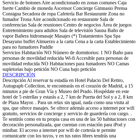
Servicio de botones
Aire acondicionado en zonas comunes
Caja
fuerte
Cambio de moneda
Ascensor
Concierge
Gimnasio
Prensa
Consigna
Secadora de ropa
Cafetería
Bar
Restaurante
Zona no
fumador
Trona
Aire acondicionado en restaurante
Sala de
conferencias
Sala de reuniones
Centro de negocios
Área de juegos
Entretenimiento para adultos
Sala de televisión
Sauna
Baño de
vapor
Bañera hidromasaje
Masajes (*)
Tratamientos Spa
Spa
Desayuno buffet
Almuerzo a la carta
Cena a la carta
Establecimiento
para no fumadores
Paddle
Servicios Habitación
NO Número de dormitorios: 1
NO Baño para
personas de movilidad reducida
Wi-fi
Accesible para personas de
movilidad reducida
NO Habitaciones para fumadores
NO Camas
supletorias bajo petición
NO Cuna bajo petición
DESCRIPCIÓN
Descripción
Al reservar tu estadía en Hotel Palacio Del Retiro,
Autograph Collection, te encontrarás en el corazón de Madrid, a 15
minutos a pie de Gran Vía y Museo del Prado. Hospédate en este
hotel de 5 estrellas y estarás a 2, 7 km de Puerta del Sol y a 2, 8 km
de Plaza Mayor. . Para un relax sin igual, nada como una visita al
spa, que ofrece masajes. Se ofrece además acceso a internet por wifi
gratuito, servicios de concierge y servicio de guardería con cargo. .
Te sentirás como en tu propia casa en una de las 50 habitaciones con
decoración personalizada, que cuentan con estación para iPod y
minibar. El acceso a internet por wifi de cortesía te permite
comunicarte con los tuyos, y en tus ratos libres tendrás una