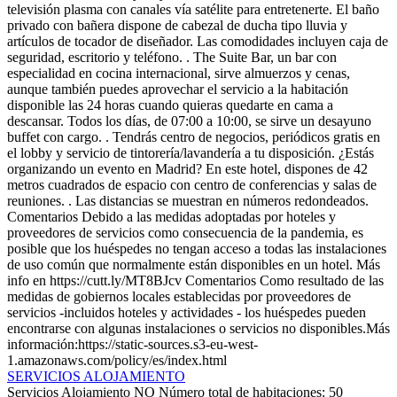
televisión plasma con canales vía satélite para entretenerte. El baño
privado con bañera dispone de cabezal de ducha tipo lluvia y
artículos de tocador de diseñador. Las comodidades incluyen caja de
seguridad, escritorio y teléfono. . The Suite Bar, un bar con
especialidad en cocina internacional, sirve almuerzos y cenas,
aunque también puedes aprovechar el servicio a la habitación
disponible las 24 horas cuando quieras quedarte en cama a
descansar. Todos los días, de 07:00 a 10:00, se sirve un desayuno
buffet con cargo. . Tendrás centro de negocios, periódicos gratis en
el lobby y servicio de tintorería/lavandería a tu disposición. ¿Estás
organizando un evento en Madrid? En este hotel, dispones de 42
metros cuadrados de espacio con centro de conferencias y salas de
reuniones. . Las distancias se muestran en números redondeados.
Comentarios
Debido a las medidas adoptadas por hoteles y
proveedores de servicios como consecuencia de la pandemia, es
posible que los huéspedes no tengan acceso a todas las instalaciones
de uso común que normalmente están disponibles en un hotel. Más
info en https://cutt.ly/MT8BJcv
Comentarios
Como resultado de las
medidas de gobiernos locales establecidas por proveedores de
servicios -incluidos hoteles y actividades - los huéspedes pueden
encontrarse con algunas instalaciones o servicios no disponibles.Más
información:https://static-sources.s3-eu-west-
1.amazonaws.com/policy/es/index.html
SERVICIOS ALOJAMIENTO
Servicios Alojamiento
NO Número total de habitaciones: 50