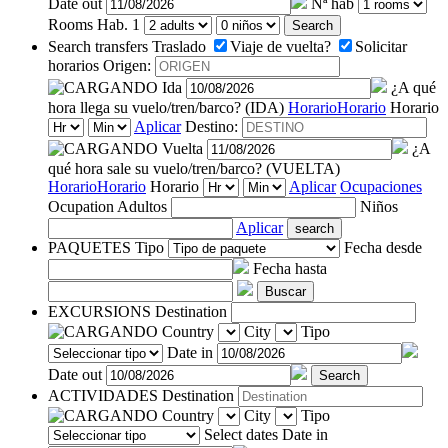
Date out
Nª hab
Rooms
Hab. 1
Search
Search transfers
Traslado
Viaje de vuelta?
Solicitar
horarios
Origen:
Ida
¿A qué
hora llega su vuelo/tren/barco? (IDA)
Horario
Horario
Horario
Aplicar
Destino:
Vuelta
¿A
qué hora sale su vuelo/tren/barco? (VUELTA)
Horario
Horario
Horario
Aplicar
Ocupaciones
Ocupation
Adultos
Niños
Aplicar
search
PAQUETES
Tipo
Fecha desde
Fecha hasta
Buscar
EXCURSIONS
Destination
Country
City
Tipo
Date in
Date out
ACTIVIDADES
Destination
Country
City
Tipo
Select dates
Date in