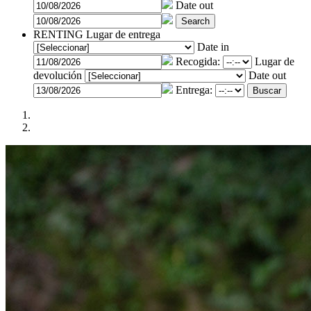
Date out
Search
RENTING
Lugar de entrega
Date in
Recogida:
Lugar de
devolución
Date out
Entrega:
Buscar